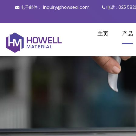
inquiry@howseal.com
电话
025 582

电子邮件：

:
主页
产品