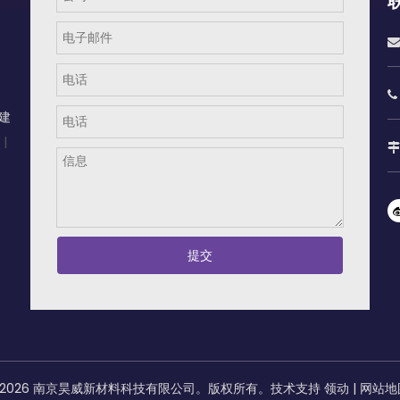


建
|

提交
2026
南京昊威新材料科技有限公司。版权所有。技术支持
领动
|
网站地