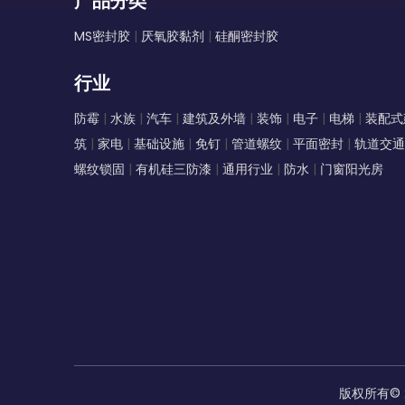
产品分类
MS密封胶
|
厌氧胶黏剂
|
硅酮密封胶
行业
防霉
|
水族
|
汽车
|
建筑及外墙
|
装饰
|
电子
|
电梯
|
装配式
筑
|
家电
|
基础设施
|
免钉
|
管道螺纹
|
平面密封
|
轨道交通
螺纹锁固
|
有机硅三防漆
|
通用行业
|
防水
|
门窗阳光房
版权所有©