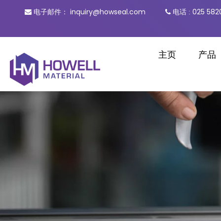
inquiry@howseal.com
电话
025 582

电子邮件：

:
主页
产品