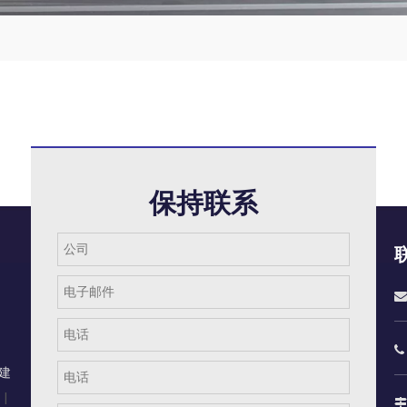
保持联系


建
|
