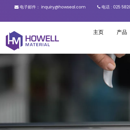
inquiry@howseal.com
电话
025 582

电子邮件：

:
主页
产品