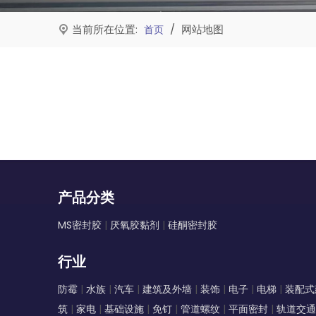
当前所在位置:
/
网站地图
首页
产品分类
MS密封胶
|
厌氧胶黏剂
|
硅酮密封胶
行业
防霉
|
水族
|
汽车
|
建筑及外墙
|
装饰
|
电子
|
电梯
|
装配式
筑
|
家电
|
基础设施
|
免钉
|
管道螺纹
|
平面密封
|
轨道交通