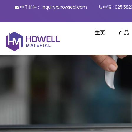
inquiry@howseal.com
电话
025 582

电子邮件：

:
主页
产品