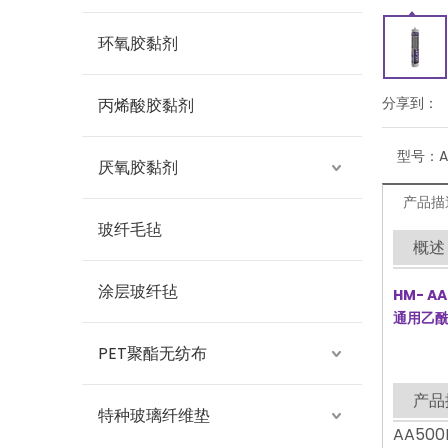
环氧胶黏剂
分享到：
丙烯酸胶黏剂
型号：
A
厌氧胶黏剂
产品描
玻纤毛毡
概述
涂层玻纤毡
HM-
AA
通用乙
PET聚酯无纺布
产品
特种玻璃纤维垫
AA5