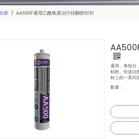
/
AA500F通用乙酰氧基治疗硅酮密封剂
封胶
AA50
通用，单组分，
粘附。快速治
材上的一系列
数量：