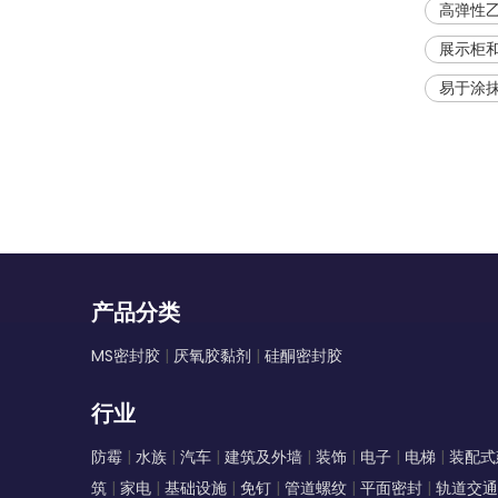
高弹性
展示柜
易于涂
产品分类
MS密封胶
|
厌氧胶黏剂
|
硅酮密封胶
行业
防霉
|
水族
|
汽车
|
建筑及外墙
|
装饰
|
电子
|
电梯
|
装配式
筑
|
家电
|
基础设施
|
免钉
|
管道螺纹
|
平面密封
|
轨道交通