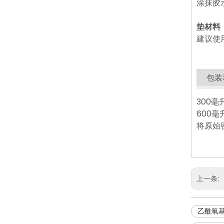
涂抹胶
垫材料
建议使
包装
300毫
600毫
将原始
上一条:
乙酰氧