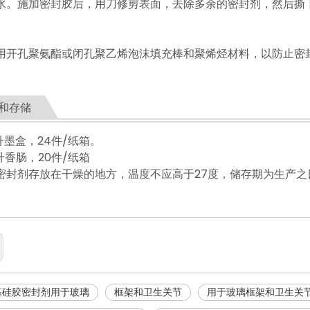
水。施加密封胶后，用刀修剪表面，去除多余的密封剂，然后撕
用开孔聚氨酯或闭孔聚乙烯泡沫填充棒和聚烯烃材料，以防止密
和存储
升墨盒，24件/纸箱。
升香肠，20件/纸箱
密封剂存放在干燥的地方，温度不应高于27度，储存期为生产之日
基硅胶密封剂用于玻璃
框架和卫生关节
用于玻璃框架和卫生关