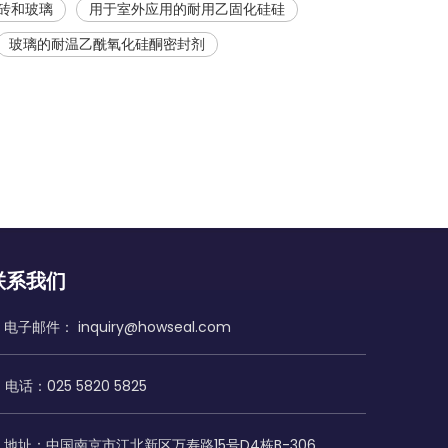
砖和玻璃
用于室外应用的耐用乙固化硅硅
玻璃的耐温乙酰氧化硅酮密封剂
联系我们
电子邮件：
inquiry@howseal.com
电话：025 5820 5825
地址：中国南京市江北新区万寿路15号D4栋B-306