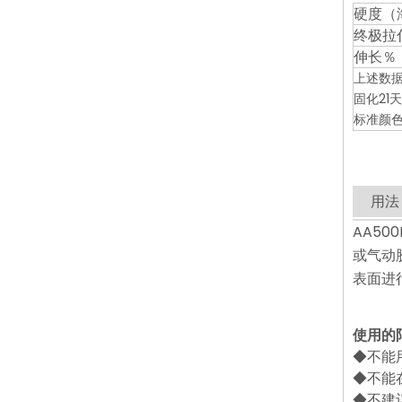
硬度（
终极拉
伸长％
上述数据
固化21
标准颜
用法
AA5
或气动
表面进
使用的
◆不能
◆不能
◆不建