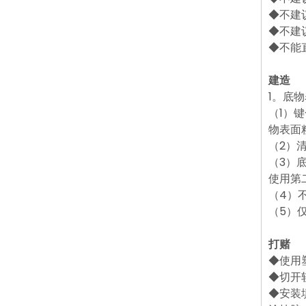
◆不建
◆不建
◆不能
建造
1。底
（1）
物表面
（2）
（3）
使用第
（4）
（5）
打赌
◆使用
◆切开
◆安装