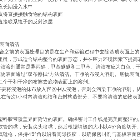
议长期浸入水中
议将直接接触食物的结构表面
直接联系镜子的反射涂层
物表面清洁
键合之前的表面处理目的是在生产和运输过程中去除基质表面上
粗糙，形成适合结构整合的表面形态，并在应力环境因素下提高
清洁溶剂通常是异丙醇，甲基酮酮和二甲苯。清洁布应为白色，
底物表面通过“双布擦拭”方法清洁。干净的布浸入溶剂。底物表
二个干和干净的布擦去底物表面上的溶剂。
不要将浸泡的抹布放入容器中以浸泡，否则会污染干净的溶剂，
仅在每次1小时内清洁粘结和密封构造部分。不要将清洁的底物表
塑料胶带覆盖界面附近的表面。确保密封工作线是完美而整洁的
软管的嘴，安装尖头喷嘴，然后根据填缝的大小以45°角度切开
填缝枪，保持45°角以沿着间隙按胶，以确保密封剂与基板表面密