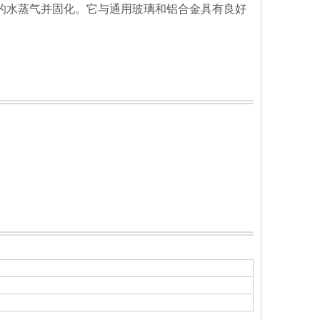
的水蒸气并固化。它与通用玻璃和铝合金具有良好
家居装饰用酸性硅酮密封胶
浴室和水族箱用酸性硅酮密封胶