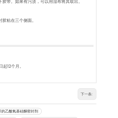
下胶带。如果有污渍，可以用湿布将其取出。
封胶粘在三个侧面。
起12个月。
下一条:
节的乙酰氧基硅酮密封剂