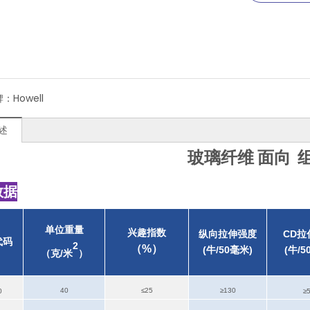
牌：
Howell
述
玻璃纤维
面向
数据
单位重量
兴趣指数
纵向拉伸强度
CD拉
代码
2
（
%
）
(牛/50毫米)
(牛/5
克/米
（
）
40
≤25
≥1
30
0
≥