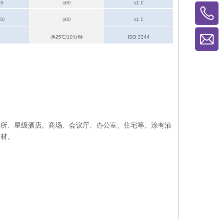
70
≥60
≤1.0
50
≥60
≤1.0
@25
℃
/10分钟
ISO 3344
场所、星级酒店。商场、会议厅、办公室、住宅等。涂有油
基材。