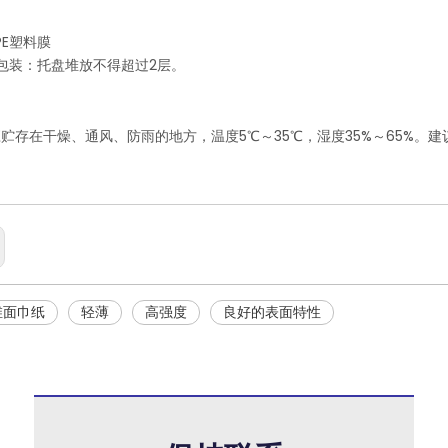
PE塑料膜
包装：托盘堆放不得超过2层。
贮存在干燥、通风、防雨的地方，温度5℃～35℃，湿度35%～65%。
维面巾纸
轻薄
高强度
良好的表面特性