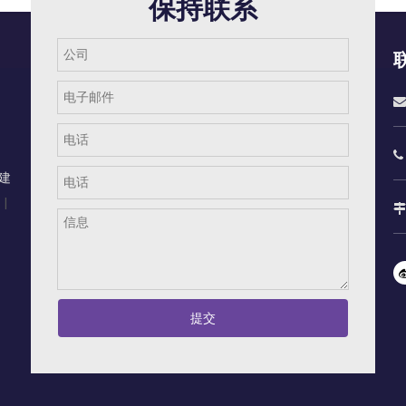
保持联系


建
|

提交