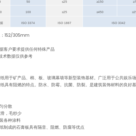
0
50
≤25
≥150
≥
良好的润湿性、优异的粘接强度、良好的表面质量 专为环氧树脂设计的玻璃纤维表面组织
增强功能、界面调整、平整度 玻璃纤维表面组织
强度耐久性、耐候性、防水防潮性玻璃纤维屋面纸
带网状复合纸巾 75 3x3 M35
带网状复合纸巾 200 3x3 M35
带网状复合垫 135 3x3 M35P
带网状复合纸巾 135 3x3 M35
耐碱玻璃纤维
0
100
≤25
≥450
≥2
据
ISO 3374
ISO 1887
ISO 3342
152/305mm
可根据客户要求提供任何特殊产品
技术数据仅供参考
面纸用于矿产品、棉、板、玻璃幕墙等新型装饰基材。广泛用于公共娱乐
巾纸具有阻燃的特点。防水、防霉。抗菌、防裂。是建筑装饰材料的良好
均匀分散
光滑，毛纱少
涂装各种涂料
面纸制成的石膏板具有隔音、阻燃、防腐等优点