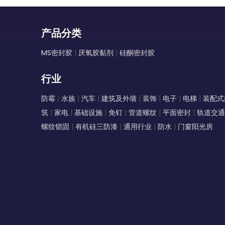
产品分类
MS密封胶
|
厌氧胶黏剂
|
硅酮密封胶
行业
防霉
|
水族
|
汽车
|
建筑及外墙
|
装饰
|
电子
|
电梯
|
装配式
筑
|
家电
|
基础设施
|
免钉
|
管道螺纹
|
平面密封
|
轨道交通
螺纹锁固
|
有机硅三防漆
|
通用行业
|
防水
|
门窗阳光房