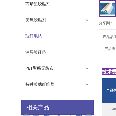
丙烯酸胶黏剂
厌氧胶黏剂
分享到：
玻纤毛毡
产品品
产品描
涂层玻纤毡
PET聚酯无纺布
技术
特种玻璃纤维垫
产品
相关产品
TM4