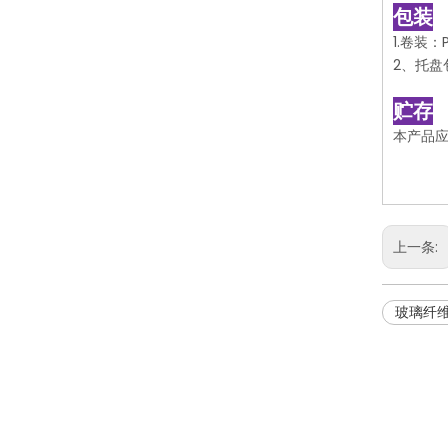
包装
1.卷装：
2、托盘
贮存
本产品应
上一条:
玻璃纤