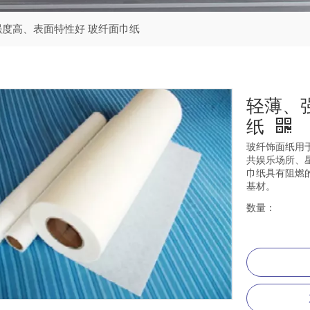
强度高、表面特性好 玻纤面巾纸
轻薄、
纸
玻纤饰面纸用
共娱乐场所、
巾纸具有阻燃
基材。
数量：