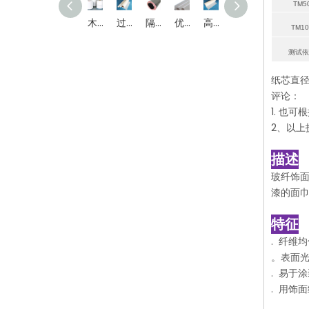
TM5
木浆水刺复合无纺布
过滤性能优良，安全环保耐高温玻纤滤纸
隔热性能优良，轻薄耐用，玻璃纤维隔热纸
优异的吸音性和耐用性 玻璃纤维吸音布
高电阻、耐酸碱、耐高温、孔结构均匀玻纤电池隔膜纸
抗菌、防霉、耐腐蚀玻纤地毯巾
稳定的底座支撑，保护地板免受潮湿和腐蚀 玻璃纤维地板纸
提高管道系统的安全性和可靠性 玻璃纤维管道缠绕纸
TM10
测试依
纸芯直径：
评论：
1. 也
2、以上
描述
玻纤饰
漆的面
特征
. 纤维
。表面
. 易于
. 用饰