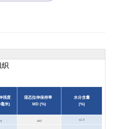
组织
伸强度
湿态拉伸保持率
水分含量
0毫米)
MD (%)
(%)
≤1.0
≥60
55