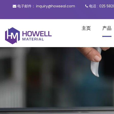
inquiry@howseal.com
电话
025 582

电子邮件：

:
主页
产品