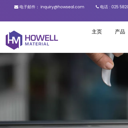
inquiry@howseal.com
电话
025 582

电子邮件：

:
主页
产品