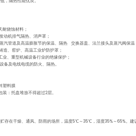
数低，隔热性能优良。
航天耐烧蚀材料；
及发动机排气隔热、消声罩；
温蒸汽管道及高温膨胀节的保温、隔热 交换器盖、法兰接头及蒸汽阀保温
金铸造、窑炉、高温工业炉防护罩；
工业、重型机械设备行业的绝缘保护；
站设备及电线电缆的防火、隔热。
PE塑料膜
包装：托盘堆放不得超过2层。
贮存在干燥、通风、防雨的场所，温度5℃～35℃，湿度35%～65%。