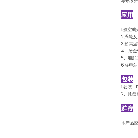
导热系
应用
1.航空
2.涡轮
3.超高
4、冶
5、船舶
6.核电
包装
1.卷装：
2、托盘
贮存
本产品应