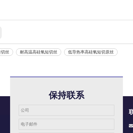
短切丝
耐高温高硅氧短切丝
低导热率高硅氧短切原丝
保持联系
