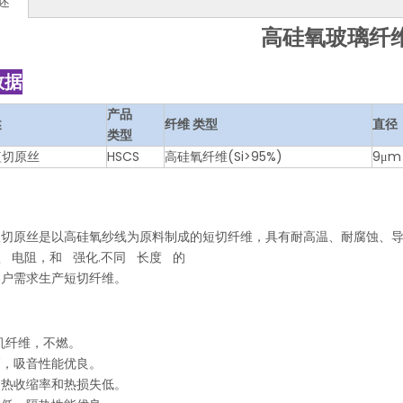
述
高硅氧玻璃纤
数据
产品
述
纤维
类型
直径
类型
短切原丝
HSCS
高硅氧纤维(Si>95%)
9μm
短切原丝是以高硅氧纱线为原料制成的短切纤维，具有耐高温、耐腐蚀、导
 电阻，和 强化.不同 长度 的
客户需求生产短切纤维。
无机纤维，不燃。
高，吸音性能优良。
、热收缩率和热损失低。