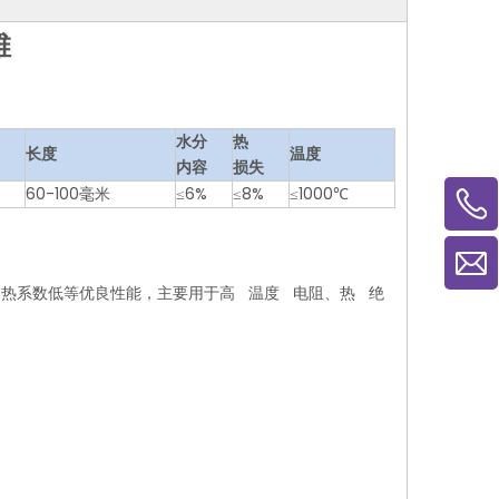
维
水分
热
长度
温度
内容
损失
60-100毫米
≤6%
≤8%
≤1000℃
热系数低等优良性能，主要用于高 温度 电阻、热 绝