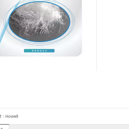
牌：
Howell