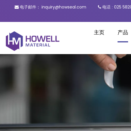
inquiry@howseal.com
电话
025 582

电子邮件：

:
主页
产品